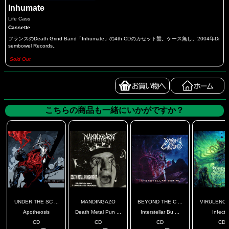
Inhumate
Life Cass
Cassette
フランスのDeath Grind Band「Inhumate」の4th CDのカセット盤。ケース無し。2004年Di
sembowel Records。
Sold Out
こちらの商品も一緒にいかがですか？
UNDER THE SC ...
MANDINGAZO
BEYOND THE C ...
VIRULENCE 
Apotheosis
Death Metal Pun ...
Interstellar Bu ...
Infect
CD
CD
CD
CD