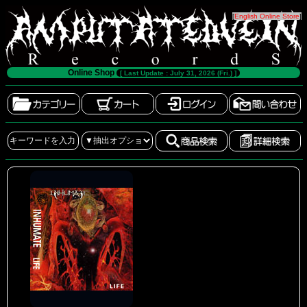
[
English Online Store
]
Online Shop
[ Last Update : July 31, 2026 (Fri.) ]