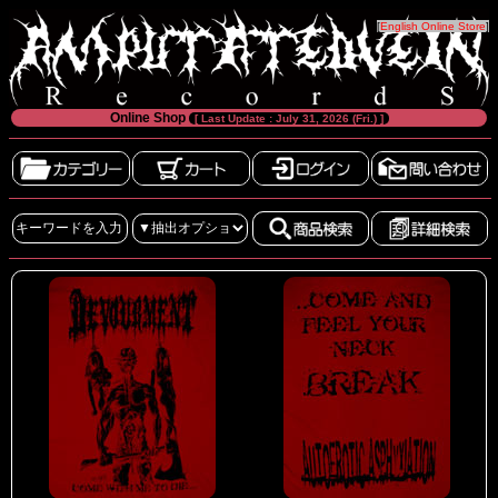
[
English Online Store
]
Online Shop
[ Last Update : July 31, 2026 (Fri.) ]