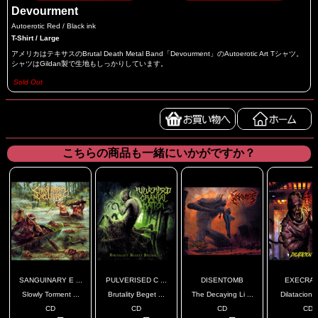
Devourment
Autoerotic Red / Black ink
T-Shirt / Large
アメリカはテキサスのBrutal Death Metal Band「Devourment」のAutoerotic Art Tシャツ。
シャツはGildan製で生地もしっかりしています。
Sold Out
こちらの商品も一緒にいかがですか？
SANGUINARY E ...
PULVERISED C ...
DISENTOMB
EXECRAC
Slowly Torment ...
Brutality Beget ...
The Decaying Li ...
Dilatacion 
CD
CD
CD
CD