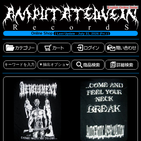
[
English Online Store
]
Online Shop
[ Last Update : July 31, 2026 (Fri.) ]