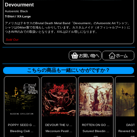
Devourment
Autoerotic Black
T-Shirt / XX-Large
アメリカはテキサスのBrutal Death Metal Band「Devourment」のAutoerotic Art Tシャツ。
シャツはGildan製で生地もしっかりしています。カスタムメイド（オフィシャルブート）に
つきAVRのみでの取扱いとなります。XXLは2ドル増しになります。
Sold Out
こちらの商品も一緒にいかがですか？
POPPY SEED G ...
DEVOUR THE U ...
ROTTEN ON GO ...
DAGT
Bleeding Civili ...
Meconium Pestil ...
Sutured Bleedin ...
Revered Dec