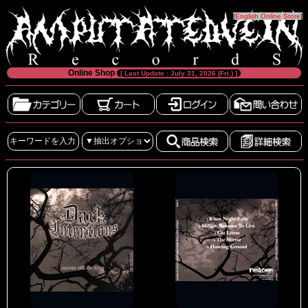
[
English Online Store
]
Online Shop
[ Last Update : July 31, 2026 (Fri.) ]