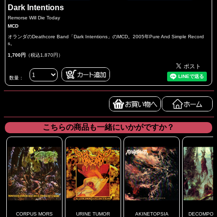
Dark Intentions
Remorse Will Die Today
MCD
オランダのDeathcore Band「Dark Intentions」のMCD。2005年Pure And Simple Record
s。
1,700円
（税込1,870円）
数量：
こちらの商品も一緒にいかがですか？
CORPUS MORS
URINE TUMOR
AKINETOPSIA
DECOMPOSIT