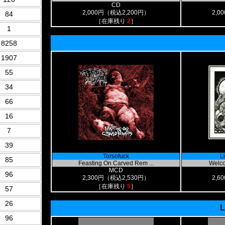
CD
2,000円（税込2,200円）
2,0
84
［在庫残り
2
］
1
8258
1907
55
34
66
16
7
39
Torsofuck
L
85
Feasting On Carved Rem ...
Welco
MCD
96
2,300円（税込2,530円）
2,6
［在庫残り
5
］
57
26
L
96