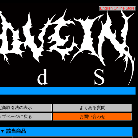
[
English Online Store
]
▼ 該当商品