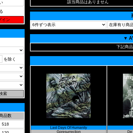
該当商品はありません
る
▼ 
下記商品
を除く
商品数
518
Last Days Of Humanity
Goresurrection
De 
120