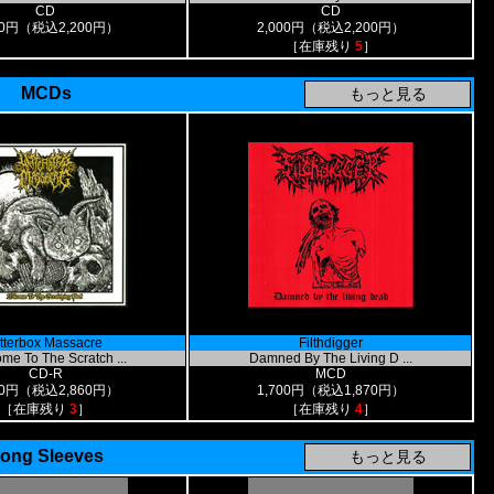
CD
CD
00円（税込2,200円）
2,000円（税込2,200円）
［在庫残り
5
］
MCDs
itterbox Massacre
Filthdigger
me To The Scratch ...
Damned By The Living D ...
CD-R
MCD
00円（税込2,860円）
1,700円（税込1,870円）
［在庫残り
3
］
［在庫残り
4
］
ong Sleeves