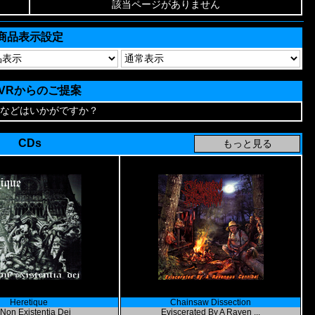
該当ページがありません
商品表示設定
AVRからのご提案
などはいかがですか？
CDs
Heretique
Chainsaw Dissection
Non Existentia Dei
Eviscerated By A Raven ...