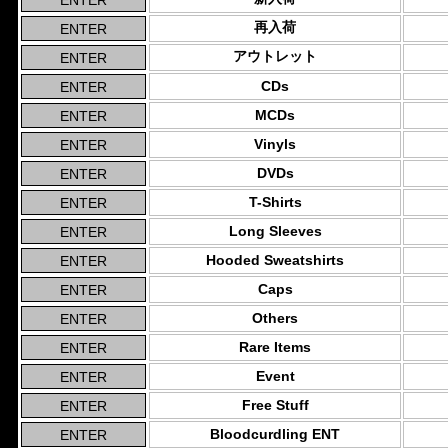
再入荷
アウトレット
CDs
MCDs
Vinyls
DVDs
T-Shirts
Long Sleeves
Hooded Sweatshirts
Caps
Others
Rare Items
Event
Free Stuff
Bloodcurdling ENT