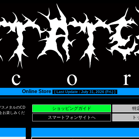
Online Store
[ Last Update : July 31, 2026 (Fri.) ]
スメタルのCD
い物をお楽しみくだ