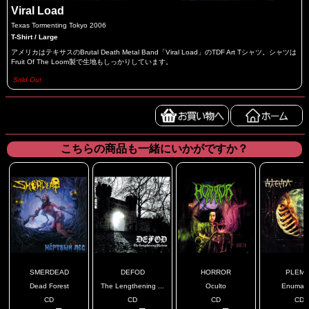
Viral Load
Texas Tormenting Tokyo 2006
T-Shirt / Large
アメリカはテキサスのBrutal Death Metal Band「Viral Load」のTDF Art Tシャツ。シャツは
Fruit Of The Loom製で生地もしっかりしています。
Sold Out
こちらの商品も一緒にいかがですか？
SMERDEAD
DEFOD
HORROR
PLEMY
Dead Forest
The Lengthening ...
Oculto
Enuma E
CD
CD
CD
CD