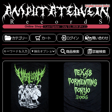
[
English Online Store
]
Online Shop
[ Last Update : July 31, 2026 (Fri.) ]