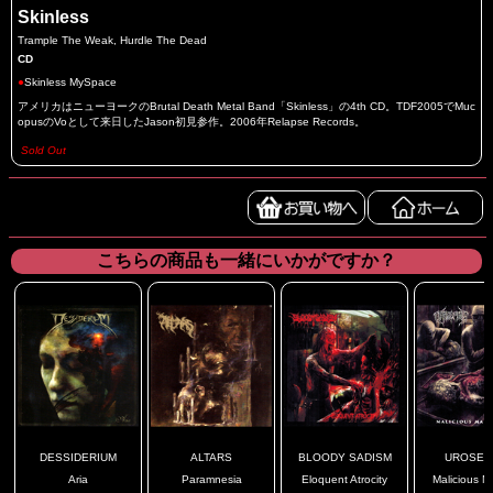
Skinless
Trample The Weak, Hurdle The Dead
CD
●
Skinless MySpace
アメリカはニューヨークのBrutal Death Metal Band「Skinless」の4th CD。TDF2005でMuc
opusのVoとして来日したJason初見参作。2006年Relapse Records。
Sold Out
こちらの商品も一緒にいかがですか？
DESSIDERIUM
ALTARS
BLOODY SADISM
UROSEP
Aria
Paramnesia
Eloquent Atrocity
Malicious Ma