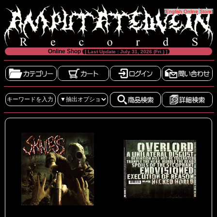
[
English Online Store
]
Online Shop
[ Last Update : July 31, 2026 (Fri.) ]