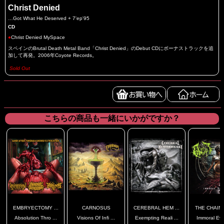
Christ Denied
…Got What He Deserved + 7'ep'95
CD
●
Christ Denied MySpace
スペインのBrutal Death Metal Band「Christ Denied」のDebut CDにボーナストラックを追
加して再発。2006年Coyote Records。
Sold Out
こちらの商品も一緒にいかがですか？
EMBRYECTOMY ...
CARNOSUS
CEREBRAL HEM ...
THE CHAINS
Absolution Thro ...
Visions Of Infi ...
Exempting Reali ...
Immoral Evo