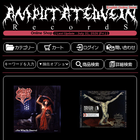
[
English Online Store
]
Online Shop
[ Last Update : July 31, 2026 (Fri.) ]