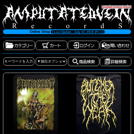
[
English Online Store
]
Online Shop
[ Last Update : July 31, 2026 (Fri.) ]