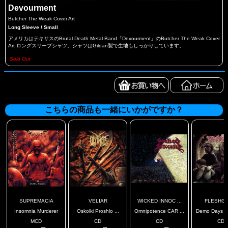
Devourment
Butcher The Weak Cover Art
Long Sleeve / Small
アメリカはテキサスのBrutal Death Metal Band「Devourment」のButcher The Weak Cover
Art ロングスリープシャツ。シャツはGildan製で生地もしっかりしています。
Sold Out
こちらの商品も一緒にいかがですか？
SUPREMACIA
VELIAR
WICKED INNOC ...
FLESHGR
Insomnia Murderer
Oskolki Proshlo ...
Omnipotence CAR ...
Demo Days CA
MCD
CD
CD
CD