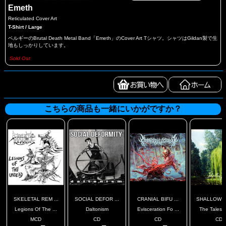
Emeth
Reticulated Cover Art
T-Shirt / Large
ベルギーのBrutal Death Metal Band「Emeth」のCover Art Tシャツ。シャツはGildan製で生
地もしっかりしています。
Sold Out
こちらの商品も一緒にいかがですか？
SKELETAL REM ...
SOCIAL DEFOR ...
CRANIAL BIFU ...
SHALLOW R
Legions Of The ...
Daltonism
Evisceration Fo ...
The Tales To
MCD
CD
CD
CD