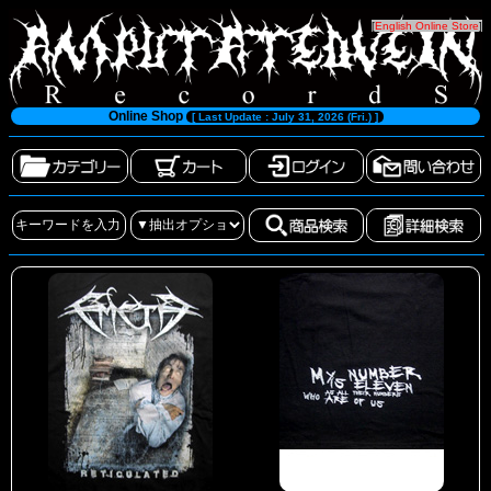
[
English Online Store
]
Online Shop
[ Last Update : July 31, 2026 (Fri.) ]