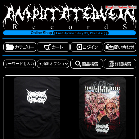
[
English Online Store
]
Online Shop
[ Last Update : July 31, 2026 (Fri.) ]