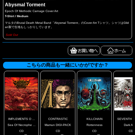
Abysmal Torment
Epoch Of Methodic Carnage Cover Art
T-Shirt / Medium
マルタのBrutal Death Metal Band「Abysmal Torment」のCover Art Tシャツ。シャツはGild
an製で生地もしっかりしています。
Sold Out
こちらの商品も一緒にいかがですか？
IMPLEMENTS O ...
CONTRASTIC
KILLCHAIN
SEVENTH TO
Sea Of Necrophe ...
Mamun DIGI-PACK
Rottenness
Dark Ag
CD
CD
CD
CD