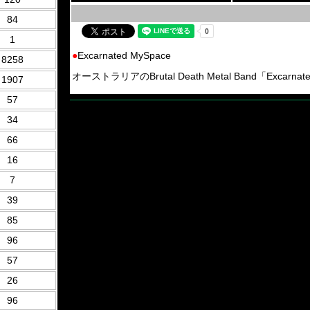
84
1
●
Excarnated MySpace
8258
オーストラリアのBrutal Death Metal Band「Excarnated
1907
57
34
66
16
7
39
85
96
57
26
96