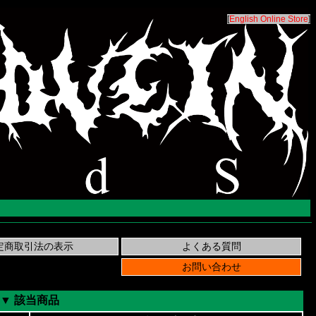
[
English Online Store
]
▼ 該当商品