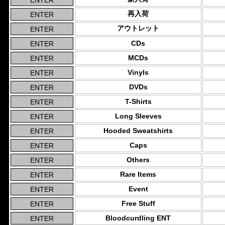
再入荷
アウトレット
CDs
MCDs
Vinyls
DVDs
T-Shirts
Long Sleeves
Hooded Sweatshirts
Caps
Others
Rare Items
Event
Free Stuff
Bloodcurdling ENT