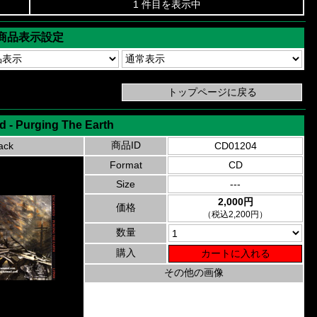
1 件目を表示中
商品表示設定
d - Purging The Earth
商品ID
ack
CD01204
Format
CD
Size
---
2,000円
価格
（税込2,200円）
数量
購入
その他の画像