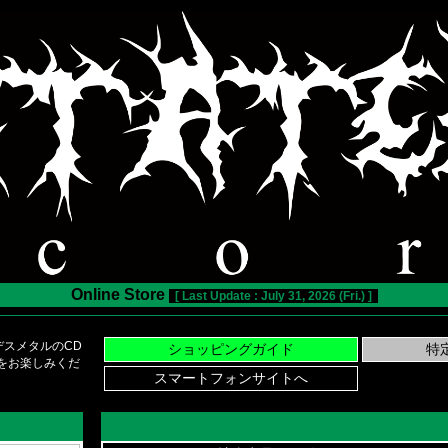
Online Store
[ Last Update : July 31, 2026 (Fri.) ]
スメタルのCD
い物をお楽しみくだ