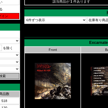
該当商品が
1
件あります
る
Excarnate
を除く
Front
B
商品数
518
120