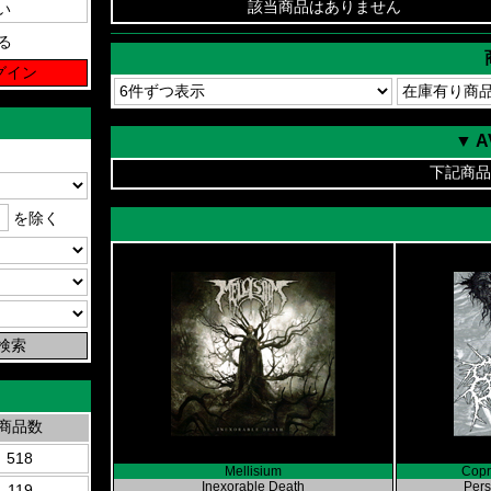
該当商品はありません
る
▼ 
下記商品
を除く
商品数
518
Mellisium
Copr
Inexorable Death
Pers
119