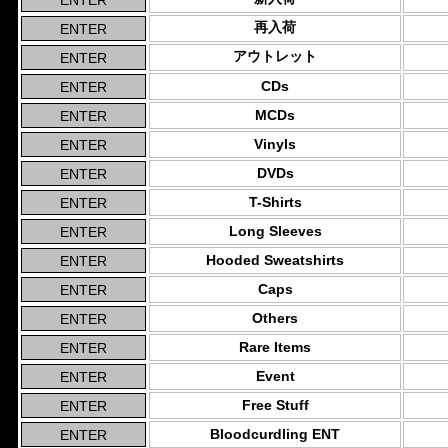
再入荷
アウトレット
CDs
MCDs
Vinyls
DVDs
T-Shirts
Long Sleeves
Hooded Sweatshirts
Caps
Others
Rare Items
Event
Free Stuff
Bloodcurdling ENT