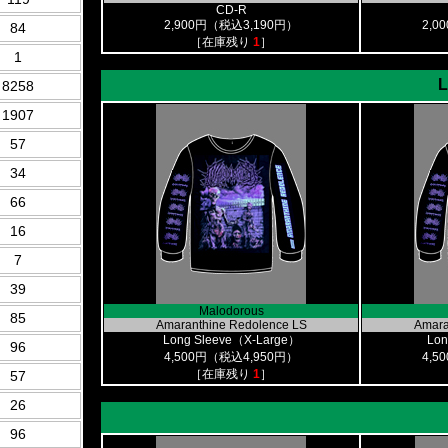
CD-R
2,900円（税込3,190円）
2,0
84
［在庫残り
1
］
1
L
8258
1907
57
34
66
16
7
39
Malodorous
85
Amaranthine Redolence LS
Amara
Long Sleeve（X-Large）
Lon
96
4,500円（税込4,950円）
4,5
［在庫残り
1
］
57
26
96