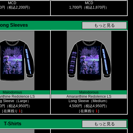
MCD
MCD
00円（税込2,200円）
1,700円（税込1,870円）
ong Sleeves
Malodorous
Malodorous
nthine Redolence LS
Amaranthine Redolence LS
g Sleeve（Large）
Long Sleeve（Medium）
00円（税込4,950円）
4,500円（税込4,950円）
［在庫残り
1
］
［在庫残り
1
］
T-Shirts