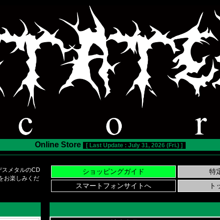
Online Store
[ Last Update : July 31, 2026 (Fri.) ]
スメタルのCD
い物をお楽しみくだ