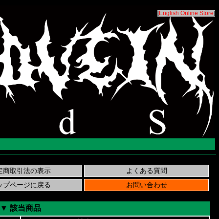
[
English Online Store
]
▼ 該当商品