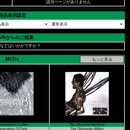
該当ページがありません
商品表示設定
AVRからのご提案
などはいかがですか？
MCDs
obaptized Cunthu ...
The Obscene Machine
everation Of Delir ...
The Obscenity Within