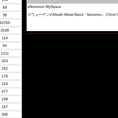
●
Nominon MySpace
89
スウェーデンのDeath Metal Band「Nominon」の2nd C
38
10769
2538
114
50
1211
203
252
176
224
477
198
167
306