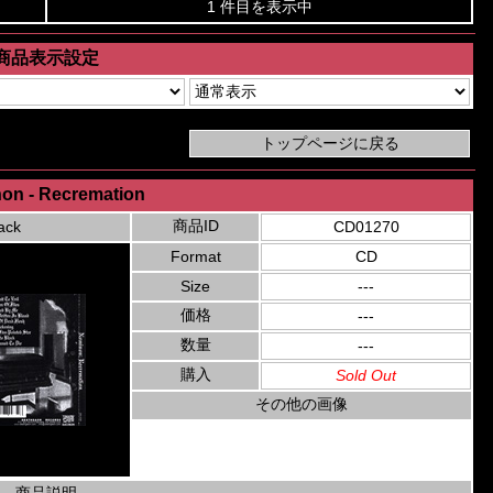
1 件目を表示中
商品表示設定
on - Recremation
商品ID
ack
CD01270
Format
CD
Size
---
価格
---
数量
---
購入
Sold Out
その他の画像