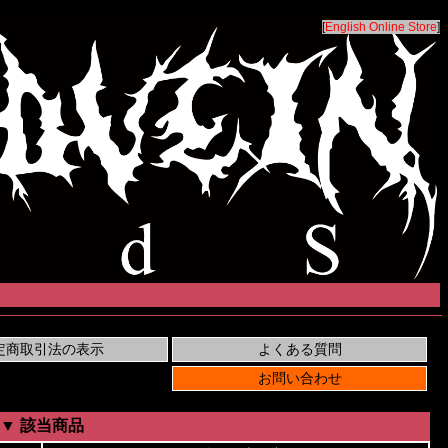
[
English Online Store
]
▼ 該当商品