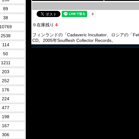
89
38
※在庫残り
4
10769
フィンランドの「Cadaveric Incubator、ロシアの「Fetal De
2538
CD。2005年Soulflesh Collector Records。
114
50
1211
203
252
176
224
477
198
167
306