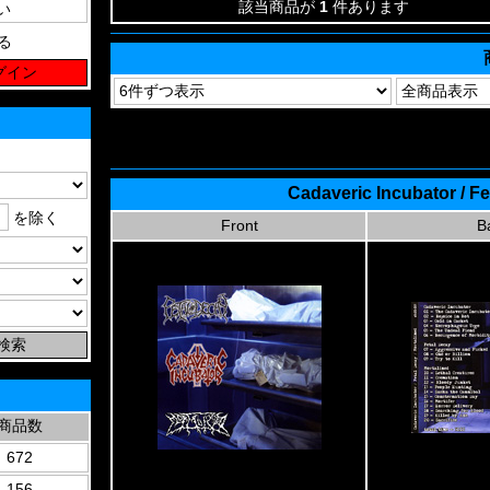
該当商品が
1
件あります
る
Cadaveric Incubator / Fe
を除く
Front
B
商品数
672
156