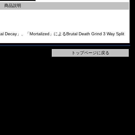
商品説明
cay」、「Mortalized」によるBrutal Death Grind 3 Way Split