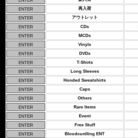
再入荷
アウトレット
CDs
MCDs
Vinyls
DVDs
T-Shirts
Long Sleeves
Hooded Sweatshirts
Caps
Others
Rare Items
Event
Free Stuff
Bloodcurdling ENT