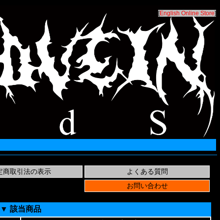
[
English Online Store
]
▼ 該当商品