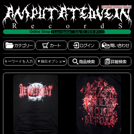
[
English Online Store
]
Online Shop
[ Last Update : July 31, 2026 (Fri.) ]