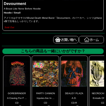
Devourment
A Beast Like None Before Hoodie
Hoodie / Small
アメリカはテキサスのBrutal Death Metal Band「Devourment」のパーカー。シャツはHane
s製で生地もしっかりしています。
Sold Out
こちらの商品も一緒にいかがですか？
GOREBRINGER
PARTY CANNON
DEALEY PLAZA
NECROCANNI
A Craving For F ...
Injuries Are In ...
A.D.
Entrails Of 
CD
CD
CD-R
CD