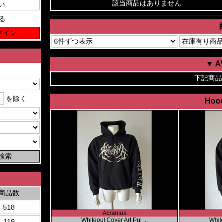
該当商品はありません
る
▼ 
下記商品
を除く
Hood
商品数
518
Acranius
Whiteout Cover Art Pul ...
White
119