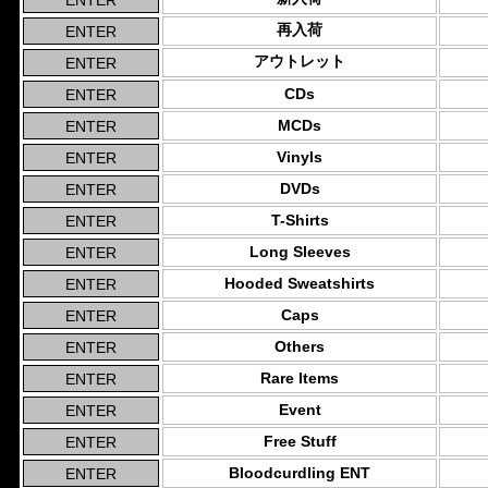
再入荷
アウトレット
CDs
MCDs
Vinyls
DVDs
T-Shirts
Long Sleeves
Hooded Sweatshirts
Caps
Others
Rare Items
Event
Free Stuff
Bloodcurdling ENT