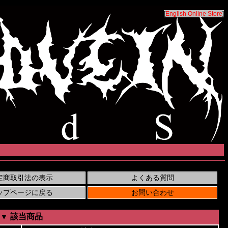
[
English Online Store
]
▼ 該当商品