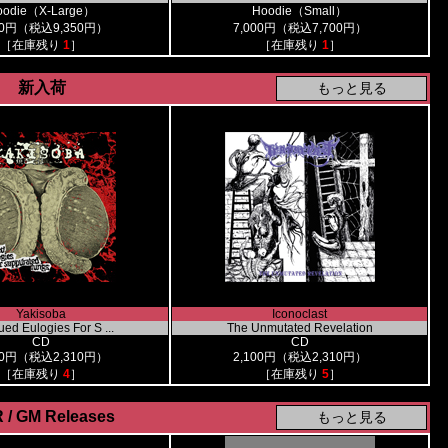
oodie（X-Large）
Hoodie（Small）
00円（税込9,350円）
7,000円（税込7,700円）
［在庫残り
1
］
［在庫残り
1
］
新入荷
Yakisoba
Iconoclast
ed Eulogies For S ...
The Unmutated Revelation
CD
CD
00円（税込2,310円）
2,100円（税込2,310円）
［在庫残り
4
］
［在庫残り
5
］
 / GM Releases