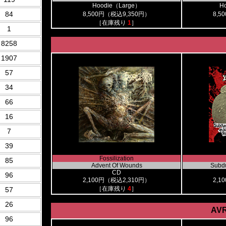
Hoodie（Large）
H
84
8,500円（税込9,350円）
8,5
［在庫残り
1
］
1
8258
1907
57
34
66
16
7
39
Fossilization
85
Advent Of Wounds
Subdu
CD
96
2,100円（税込2,310円）
2,1
［在庫残り
4
］
57
26
AVR
96