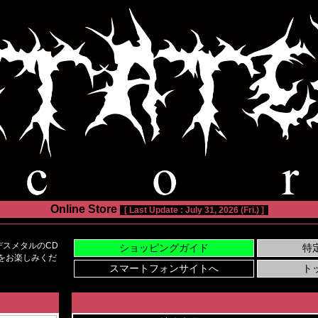
Online Store
[ Last Update : July 31, 2026 (Fri.) ]
スメタルのCD
い物をお楽しみくだ