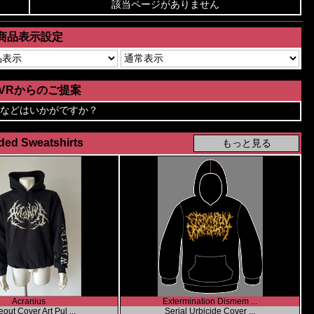
該当ページがありません
商品表示設定
AVRからのご提案
などはいかがですか？
ed Sweatshirts
Acranius
Extermination Dismem ...
out Cover Art Pul ...
Serial Urbicide Cover ...