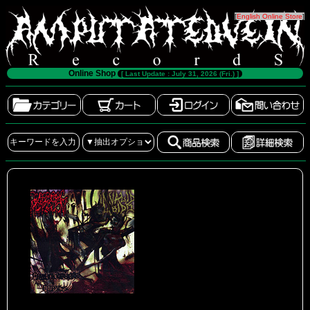
[
English Online Store
]
Online Shop
[ Last Update : July 31, 2026 (Fri.) ]