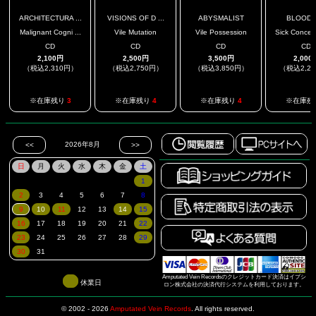
ARCHITECTURA ...
VISIONS OF D ...
ABYSMALIST
BLOODJ
Malignant Cogni ...
Vile Mutation
Vile Possession
Sick Concept
CD
CD
CD
CD
2,100円
2,500円
3,500円
2,000
（税込2,310円）
（税込2,750円）
（税込3,850円）
（税込2,2
※在庫残り
3
※在庫残り
4
※在庫残り
4
※在庫残
Amputated Vein Recordsのクレジットカード決済はイプシ
休業日
ロン株式会社の決済代行システムを利用しております。
© 2002 - 2026
Amputated Vein Records
.
All rights reserved.