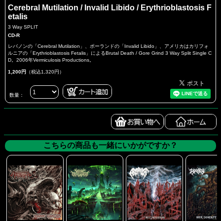
Cerebral Mutilation / Invalid Libido / Erythrioblastosis F
etalis
3 Way SPLIT
CD-R
レバノンの「Cerebral Mutilation」、ポーランドの「Invalid Libido」、アメリカはカリフォ
ルニアの「Erythrioblastosis Fetalis」によるBrutal Death / Gore Grind 3 Way Split Single C
D。2006年Vermiculosis Productions。
1,200円
（税込1,320円）
数量：
こちらの商品も一緒にいかがですか？