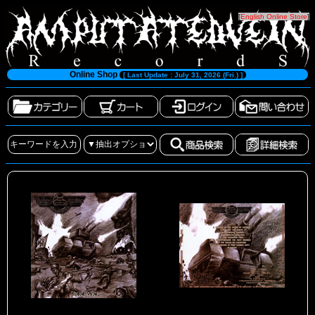
[
English Online Store
]
Online Shop
[ Last Update : July 31, 2026 (Fri.) ]