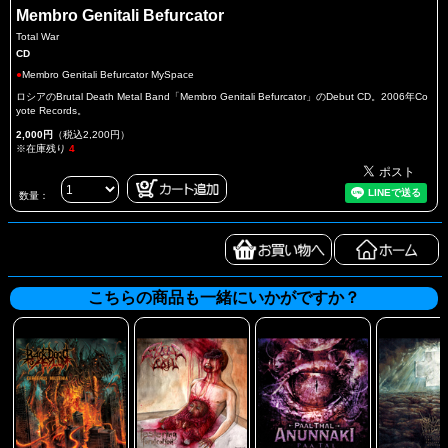
Membro Genitali Befurcator
Total War
CD
●
Membro Genitali Befurcator MySpace
ロシアのBrutal Death Metal Band「Membro Genitali Befurcator」のDebut CD。2006年Co
yote Records。
2,000円
（税込2,200円）
※在庫残り
4
数量：
こちらの商品も一緒にいかがですか？