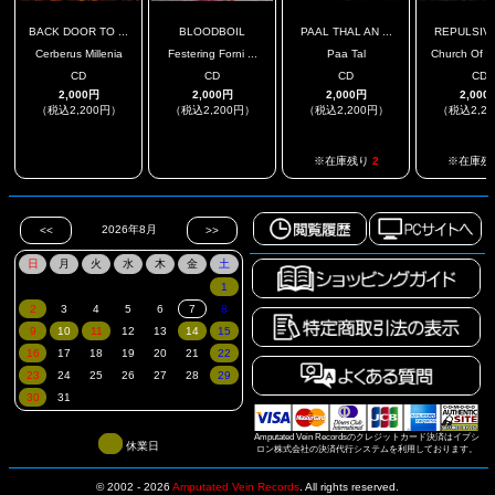
BACK DOOR TO ...
BLOODBOIL
PAAL THAL AN ...
REPULSIVE 
Cerberus Millenia
Festering Forni ...
Paa Tal
Church Of Th
CD
CD
CD
CD
2,000円
2,000円
2,000円
2,000
（税込2,200円）
（税込2,200円）
（税込2,200円）
（税込2,2
.
.
※在庫残り
2
※在庫残
Amputated Vein Recordsのクレジットカード決済はイプシ
休業日
ロン株式会社の決済代行システムを利用しております。
© 2002 - 2026
Amputated Vein Records
.
All rights reserved.