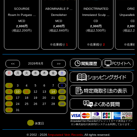
SCOURGE
ABOMINABLE P ...
INDOCTRINATED
ORIGI
Roam In Putgato ...
Demolisher
Immolated Sculp ...
Unparalleled
MCD
MCD
CD
CD
2,000円
2,400円
2,300円
2,000
（税込2,200円）
（税込2,640円）
（税込2,530円）
（税込2,2
.
※在庫残り
1
※在庫残り
2
※在庫残
Amputated Vein Recordsのクレジットカード決済はイプシ
休業日
ロン株式会社の決済代行システムを利用しております。
© 2002 - 2026
Amputated Vein Records
.
All rights reserved.