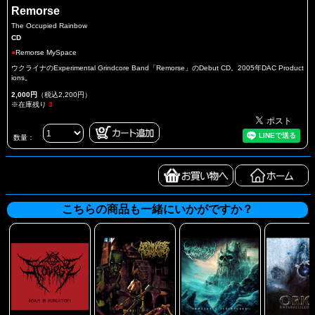
Remorse
The Occupied Rainbow
CD
●
Remorse MySpace
ウクライナのExperimental Grindcore Band「Remorse」のDebut CD。2005年DAC Product
ions。
2,000円
（税込2,200円）
※在庫残り
3
数量：
こちらの商品も一緒にいかがですか？