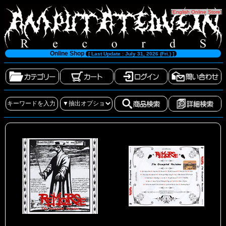
[
English Online Store
]
Online Shop
[ Last Update : July 31, 2026 (Fri.) ]