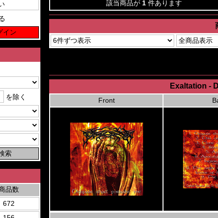
該当商品が
1
件あります
る
Exaltation - 
を除く
Front
B
商品数
672
156