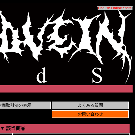
[
English Online Store
]
▼ 該当商品