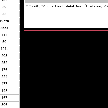
スロバキアのBrutal Death Metal Band「Exaltation」のD
89
38
10769
2538
114
50
1211
203
252
176
224
477
198
167
306