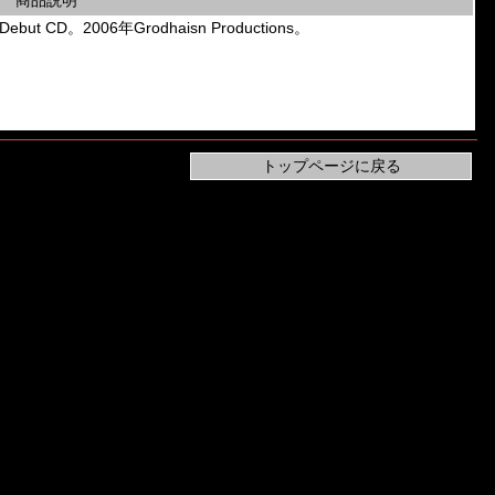
商品説明
ebut CD。2006年Grodhaisn Productions。