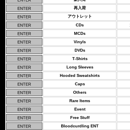
再入荷
アウトレット
CDs
MCDs
Vinyls
DVDs
T-Shirts
Long Sleeves
Hooded Sweatshirts
Caps
Others
Rare Items
Event
Free Stuff
Bloodcurdling ENT