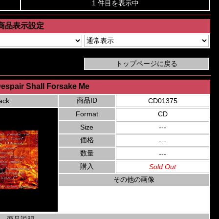
1 件目を表示中
商品表示設定
Despair Shall Forsake Me
商品ID
ack
CD01375
Format
CD
Size
---
価格
---
数量
---
購入
Sold Out
その他の画像