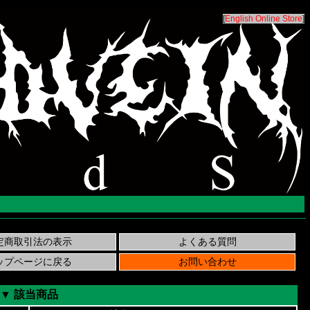
[
English Online Store
]
▼ 該当商品