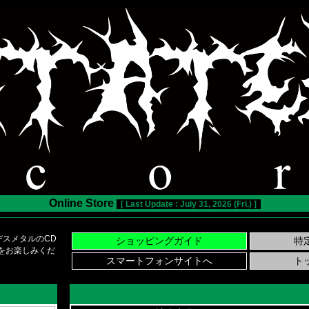
Online Store
[ Last Update : July 31, 2026 (Fri.) ]
スメタルのCD
い物をお楽しみくだ