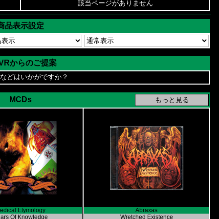
該当ページがありません
商品表示設定
AVRからのご提案
などはいかがですか？
MCDs
edical Etymology
Abraxas
llars Of Knowledge
Wretched Existence