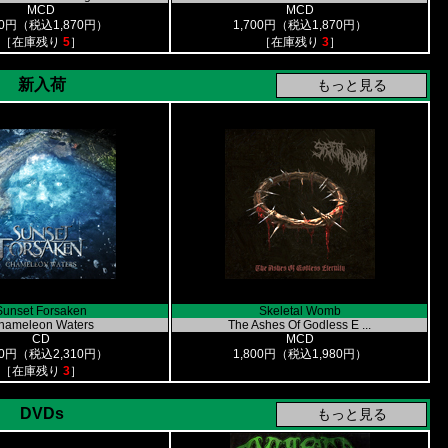
MCD
MCD
00円（税込1,870円）
1,700円（税込1,870円）
［在庫残り
5
］
［在庫残り
3
］
新入荷
Sunset Forsaken
Skeletal Womb
hameleon Waters
The Ashes Of Godless E ...
CD
MCD
00円（税込2,310円）
1,800円（税込1,980円）
［在庫残り
3
］
DVDs