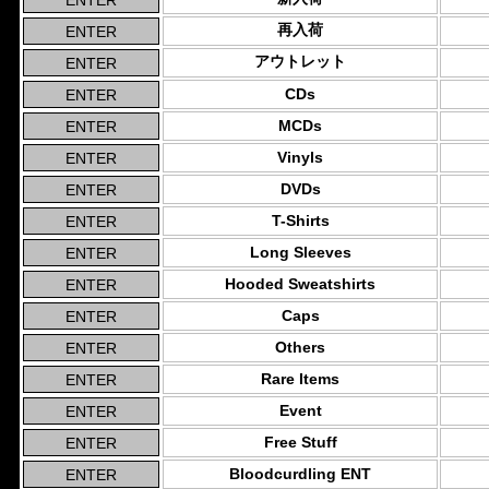
再入荷
アウトレット
CDs
MCDs
Vinyls
DVDs
T-Shirts
Long Sleeves
Hooded Sweatshirts
Caps
Others
Rare Items
Event
Free Stuff
Bloodcurdling ENT