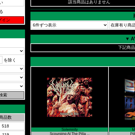
該当商品はありません
る
▼ 
下記商品
を除く
商品数
518
Solemnity
M
Scourging At The Pilla ...
Pi
119