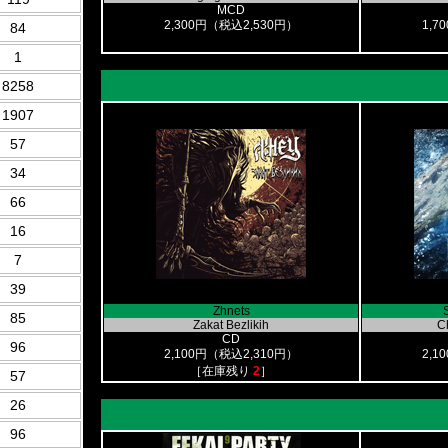
MCD
2,300円（税込2,530円）
1,7
84
1
8258
1907
57
34
66
16
7
39
Zhnets
85
Zakat Bezlikih
C
CD
96
2,100円（税込2,310円）
2,1
［在庫残り
2
］
57
26
96