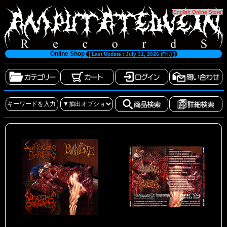
[
English Online Store
]
Online Shop
[ Last Update : July 31, 2026 (Fri.) ]