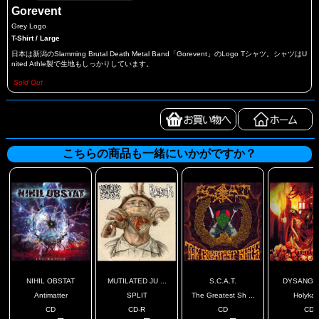
Gorevent
Grey Logo
T-Shirt / Large
日本は新潟のSlamming Brutal Death Metal Band「Gorevent」のLogo Tシャツ。シャツはU
nited Athle製で生地もしっかりしています。
Sold Out
こちらの商品も一緒にいかがですか？
NIHIL OBSTAT
MUTILATED JU ...
S.C.A.T.
DYSANGE
Antimatter
SPLIT
The Greatest Sh ...
Holykau
CD
CD-R
CD
CD