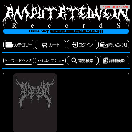
[
English Online Store
]
Online Shop
[ Last Update : July 31, 2026 (Fri.) ]