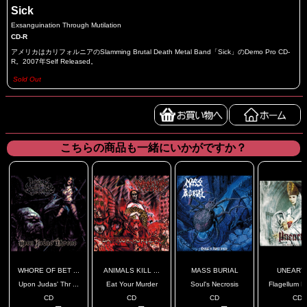
Sick
Exsanguination Through Mutilation
CD-R
アメリカはカリフォルニアのSlamming Brutal Death Metal Band「Sick」のDemo Pro CD-
R。2007年Self Released。
Sold Out
こちらの商品も一緒にいかがですか？
WHORE OF BET ...
ANIMALS KILL ...
MASS BURIAL
UNEART
Upon Judas' Thr ...
Eat Your Murder
Soul's Necrosis
Flagellum De
CD
CD
CD
CD