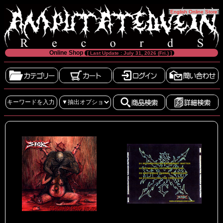
[
English Online Store
]
Online Shop
[ Last Update : July 31, 2026 (Fri.) ]