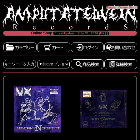
[
English Online Store
]
Online Shop
[ Last Update : July 31, 2026 (Fri.) ]