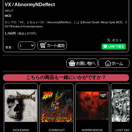
VX / AbnormyNDeffect
SPLIT
MCD
ロシアの「VX」とモルドバの「AbnormyNDeffect」によるBrutal Death Metal Split MCD。2
007年Imbecil Entertainment。
1,700円
（税込1,870円）
数量：
こちらの商品も一緒にいかがですか？
SICKENING
ZOEBEAST
HORRENDOUS
LAST DAYS 