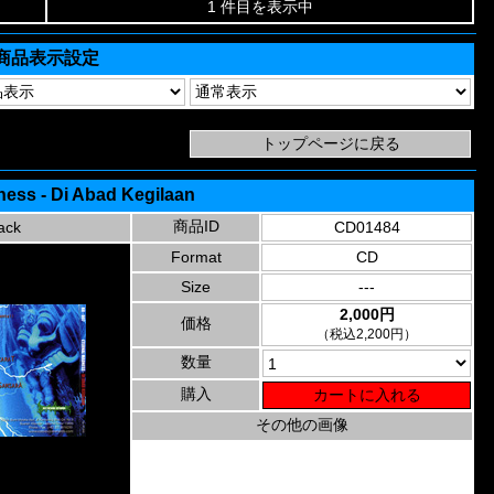
1 件目を表示中
商品表示設定
ness - Di Abad Kegilaan
商品ID
ack
CD01484
Format
CD
Size
---
2,000円
価格
（税込2,200円）
数量
購入
その他の画像