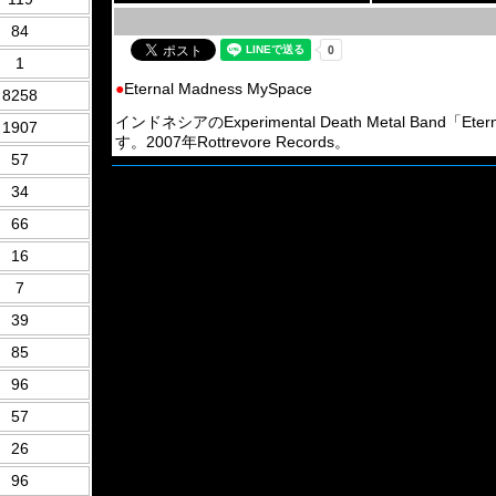
84
1
●
Eternal Madness MySpace
8258
インドネシアのExperimental Death Metal Band
1907
す。2007年Rottrevore Records。
57
34
66
16
7
39
85
96
57
26
96