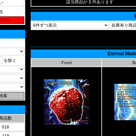
該当商品が
1
件あります
る
Eternal Mad
を除く
Front
B
商品数
518
119