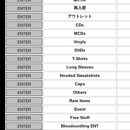
再入荷
アウトレット
CDs
MCDs
Vinyls
DVDs
T-Shirts
Long Sleeves
Hooded Sweatshirts
Caps
Others
Rare Items
Event
Free Stuff
Bloodcurdling ENT