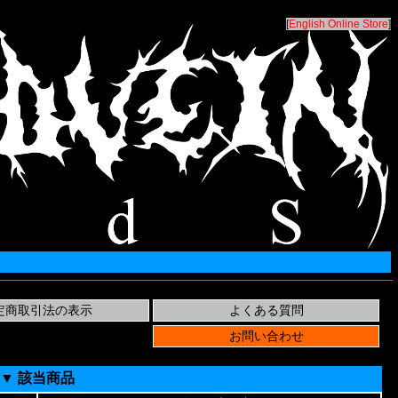
[
English Online Store
]
▼ 該当商品