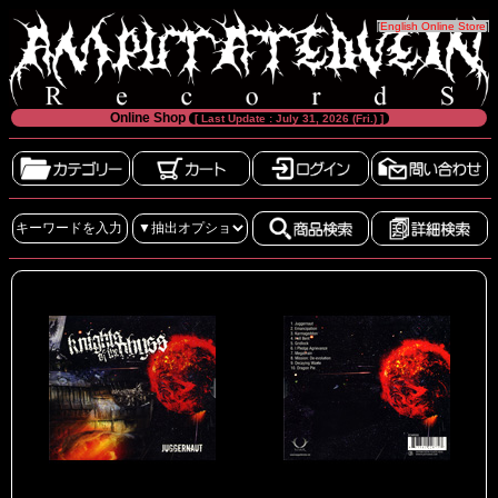
[
English Online Store
]
Online Shop
[ Last Update : July 31, 2026 (Fri.) ]