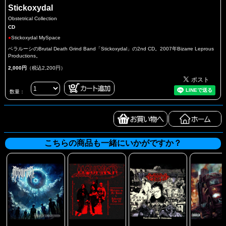
Stickoxydal
Obstetrical Collection
CD
●
Stickoxydal MySpace
ベラルーシのBrutal Death Grind Band「Stickoxydal」の2nd CD。2007年Bizarre Leprous
Productions。
2,000円
（税込2,200円）
数量：
こちらの商品も一緒にいかがですか？