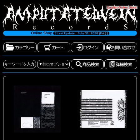
[
English Online Store
]
Online Shop
[ Last Update : July 31, 2026 (Fri.) ]