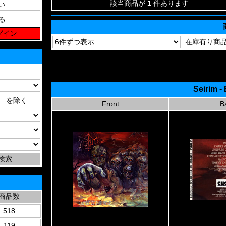
該当商品が
1
件あります
る
Seirim -
を除く
Front
B
商品数
518
119