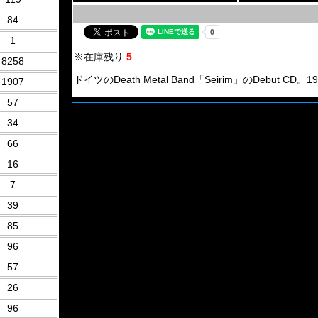
84
1
※在庫残り
5
8258
ドイツのDeath Metal Band「Seirim」のDebut CD。19
1907
57
34
66
16
7
39
85
96
57
26
96