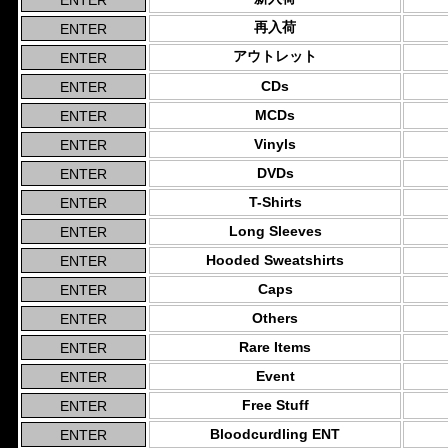
再入荷
アウトレット
CDs
MCDs
Vinyls
DVDs
T-Shirts
Long Sleeves
Hooded Sweatshirts
Caps
Others
Rare Items
Event
Free Stuff
Bloodcurdling ENT