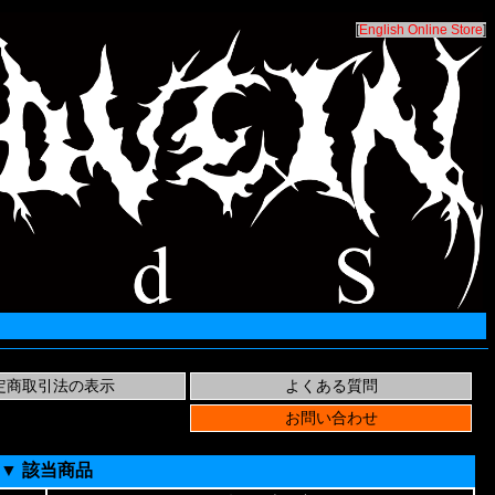
[
English Online Store
]
▼ 該当商品