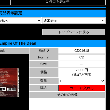
1 件目を表示中
商品表示設定
 Empire Of The Dead
商品ID
ack
CD01618
Format
CD
Size
---
2,000円
価格
（税込2,200円）
数量
購入
その他の画像