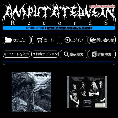
[
English Online Store
]
Online Shop
[ Last Update : July 31, 2026 (Fri.) ]