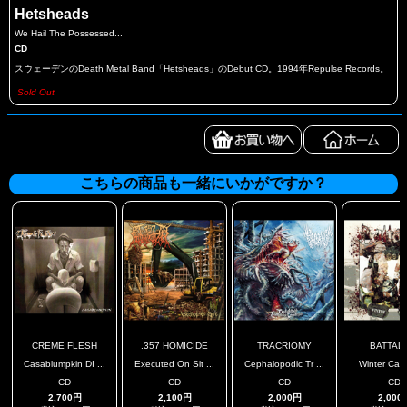
Hetsheads
We Hail The Possessed...
CD
スウェーデンのDeath Metal Band「Hetsheads」のDebut CD。1994年Repulse Records。
Sold Out
こちらの商品も一緒にいかがですか？
CREME FLESH
.357 HOMICIDE
TRACRIOMY
BATTAL
Casablumpkin DI ...
Executed On Sit ...
Cephalopodic Tr ...
Winter Cam
CD
CD
CD
CD
2,700円
2,100円
2,000円
2,000