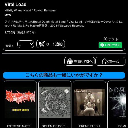
Viral Load
Hillbilly Whore Hackin' Revival Re-Issue
MCD
アメリカはテキサスのBrutal Death Metal Band「Viral Load」のMCDのNew Cover Art & La
yout / Re-Mix & Re-Master再発盤。2008年Sevared Records。
1,700円
（税込1,870円）
数量：
こちらの商品も一緒にいかがですか？
EXTREME MAST ...
GOLEM OF GOR ...
CREME FLESH
DOMAI