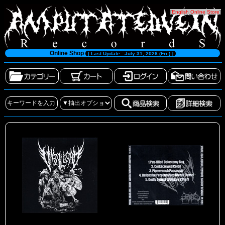
[
English Online Store
]
Online Shop
[ Last Update : July 31, 2026 (Fri.) ]