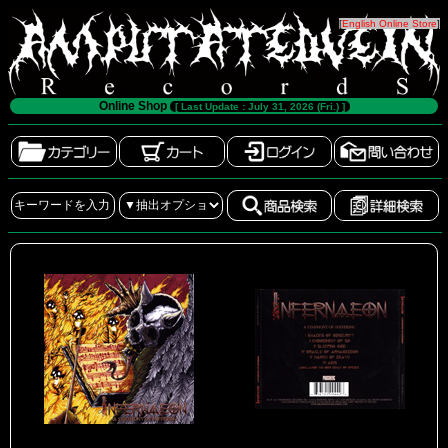
[
English Online Store
]
Online Shop
[ Last Update : July 31, 2026 (Fri.) ]