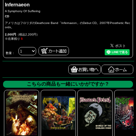
Infernaeon
A Symphony Of Suffering
CD
アメリカはフロリダのDeathcore Band「Infernaeon」のDebut CD。2007年Prosthetic Rec
ords。
2,000円
（税込2,200円）
※在庫残り
5
数量：
こちらの商品も一緒にいかがですか？