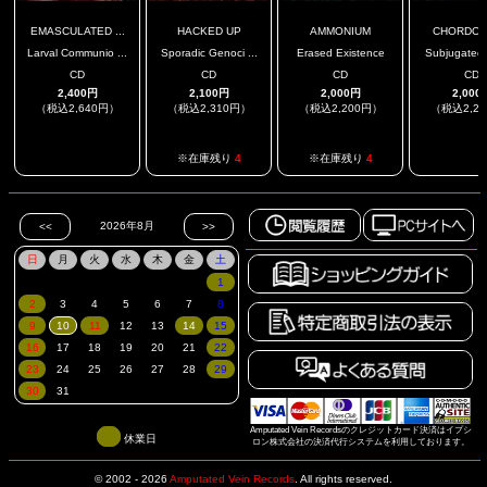
EMASCULATED ...
HACKED UP
AMMONIUM
CHORDO
Larval Communio ...
Sporadic Genoci ...
Erased Existence
Subjugated I
CD
CD
CD
CD
2,400円
2,100円
2,000円
2,000
（税込2,640円）
（税込2,310円）
（税込2,200円）
（税込2,2
.
.
※在庫残り
4
※在庫残り
4
Amputated Vein Recordsのクレジットカード決済はイプシ
休業日
ロン株式会社の決済代行システムを利用しております。
© 2002 - 2026
Amputated Vein Records
.
All rights reserved.