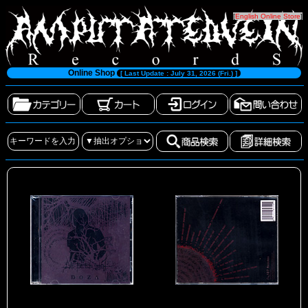
[
English Online Store
]
Online Shop
[ Last Update : July 31, 2026 (Fri.) ]