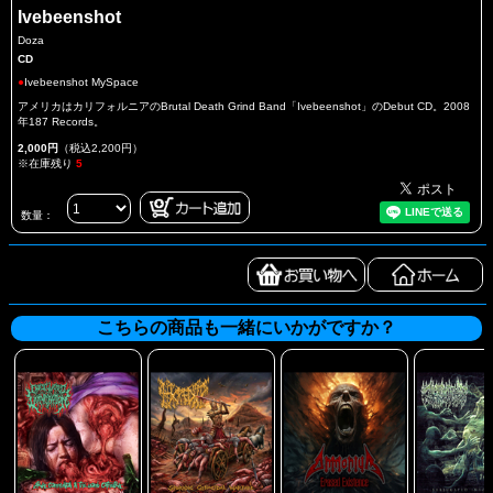
Ivebeenshot
Doza
CD
●
Ivebeenshot MySpace
アメリカはカリフォルニアのBrutal Death Grind Band「Ivebeenshot」のDebut CD。2008
年187 Records。
2,000円
（税込2,200円）
※在庫残り
5
数量：
こちらの商品も一緒にいかがですか？