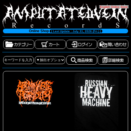
[
English Online Store
]
Online Shop
[ Last Update : July 31, 2026 (Fri.) ]