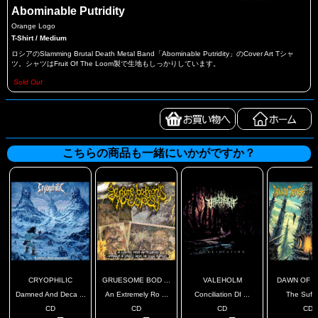
Abominable Putridity
Orange Logo
T-Shirt / Medium
ロシアのSlamming Brutal Death Metal Band「Abominable Putridity」のCover Art Tシャ
ツ。シャツはFruit Of The Loom製で生地もしっかりしています。
Sold Out
こちらの商品も一緒にいかがですか？
CRYOPHILIC
GRUESOME BOD ...
VALEHOLM
DAWN OF D
Damned And Deca ...
An Extremely Ro ...
Conciliation DI ...
The Suffe
CD
CD
CD
CD