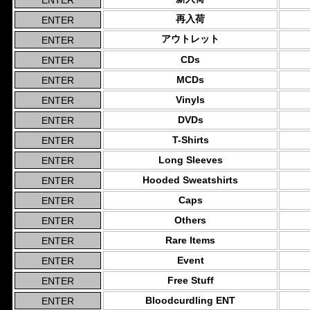
再入荷
アウトレット
CDs
MCDs
Vinyls
DVDs
T-Shirts
Long Sleeves
Hooded Sweatshirts
Caps
Others
Rare Items
Event
Free Stuff
Bloodcurdling ENT