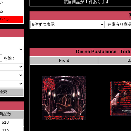
該当商品が
1
件あります
る
Divine Pustulence - Tort
を除く
Front
B
商品数
518
119