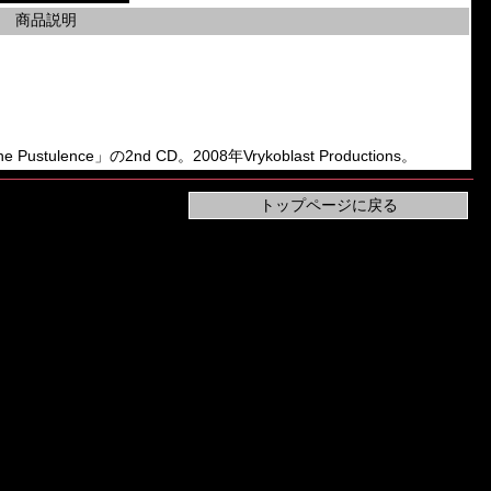
商品説明
Pustulence」の2nd CD。2008年Vrykoblast Productions。