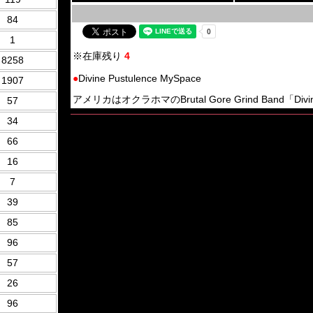
84
1
※在庫残り
4
8258
●
Divine Pustulence MySpace
1907
アメリカはオクラホマのBrutal Gore Grind Band「Divine 
57
34
66
16
7
39
85
96
57
26
96