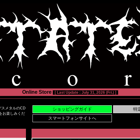
Online Store
[ Last Update : July 31, 2026 (Fri.) ]
スメタルのCD
い物をお楽しみくだ