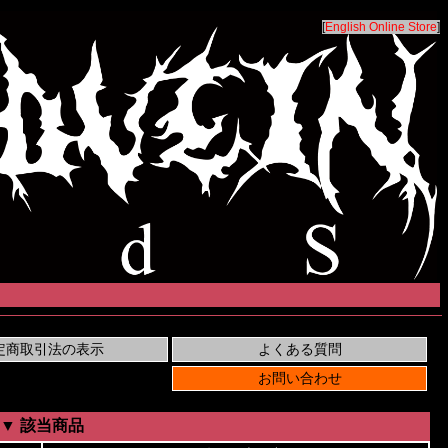
[
English Online Store
]
▼ 該当商品