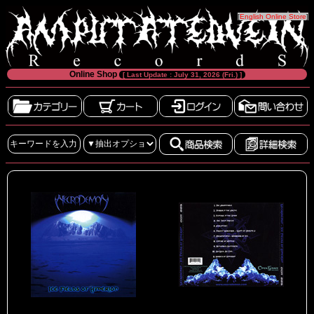
[
English Online Store
]
Online Shop
[ Last Update : July 31, 2026 (Fri.) ]