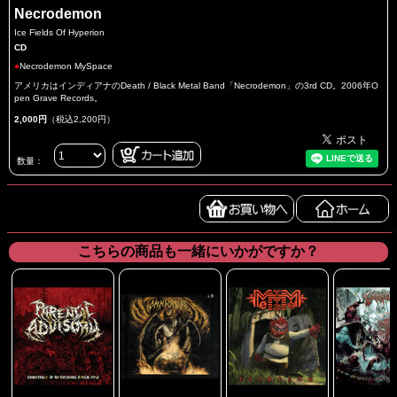
Necrodemon
Ice Fields Of Hyperion
CD
●
Necrodemon MySpace
アメリカはインディアナのDeath / Black Metal Band「Necrodemon」の3rd CD。2006年O
pen Grave Records。
2,000円
（税込2,200円）
数量：
こちらの商品も一緒にいかがですか？