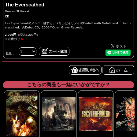
The Everscathed
Razors Of Unrest
CD
Ex-Corpse Vomitのメンバー擁するアメリカはイリノイのBrutal Death Metal Band「The Ev
erscathed」のDebut CD。2006年Open Grave Records。
2,000円
（税込2,200円）
※在庫残り
5
数量：
こちらの商品も一緒にいかがですか？