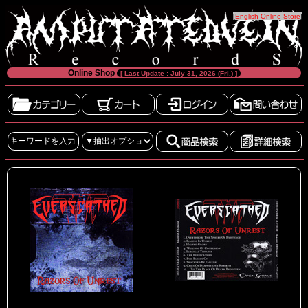
[
English Online Store
]
Online Shop
[ Last Update : July 31, 2026 (Fri.) ]