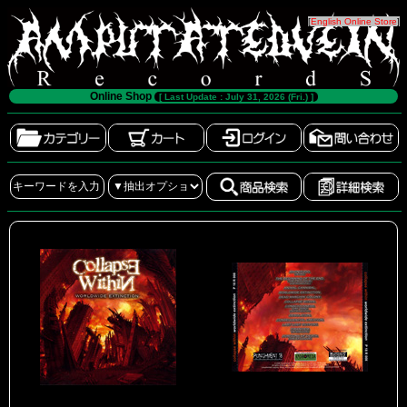
[
English Online Store
]
Online Shop
[ Last Update : July 31, 2026 (Fri.) ]