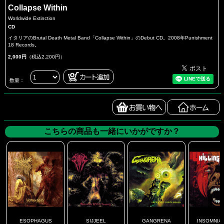
Collapse Within
Worldwide Extinction
CD
イタリアのBrutal Death Metal Band「Collapse Within」のDebut CD。2008年Punishment
18 Records。
2,000円
（税込2,200円）
数量：
こちらの商品も一緒にいかがですか？
ESOPHAGUS
SIJJEEL
GANGRENA
INSOMNIA I