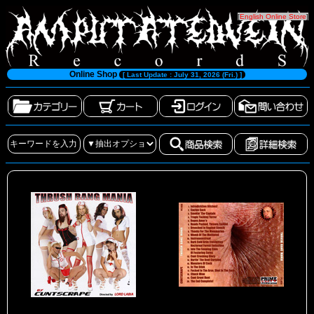
[
English Online Store
]
Online Shop
[ Last Update : July 31, 2026 (Fri.) ]