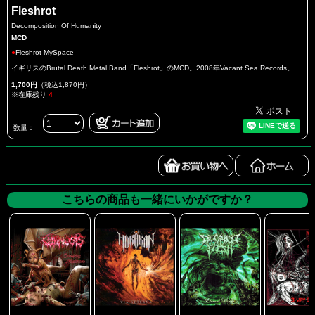
Fleshrot
Decomposition Of Humanity
MCD
●
Fleshrot MySpace
イギリスのBrutal Death Metal Band「Fleshrot」のMCD。2008年Vacant Sea Records。
1,700円
（税込1,870円）
※在庫残り
4
数量：
こちらの商品も一緒にいかがですか？