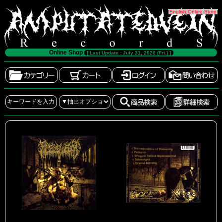
[
English Online Store
]
Online Shop
[ Last Update : July 31, 2026 (Fri.) ]