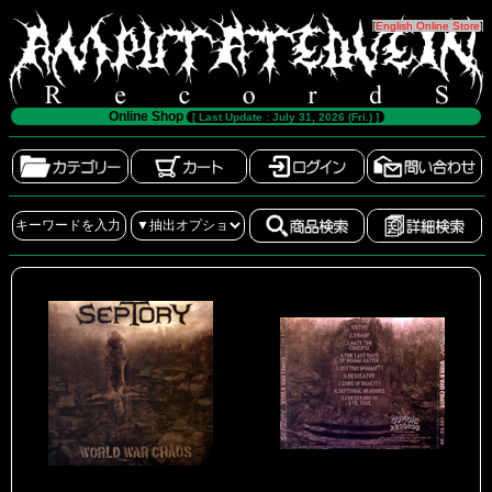
[
English Online Store
]
Online Shop
[ Last Update : July 31, 2026 (Fri.) ]