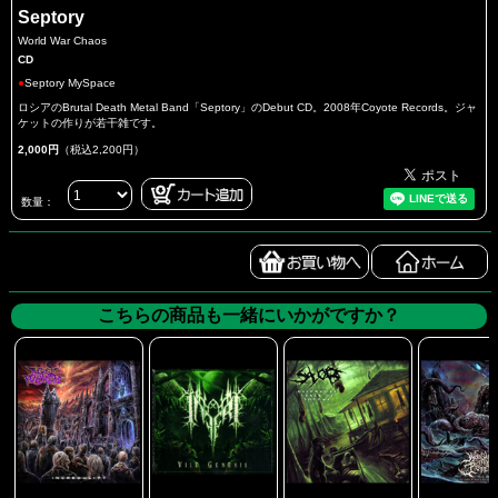
Septory
World War Chaos
CD
●
Septory MySpace
ロシアのBrutal Death Metal Band「Septory」のDebut CD。2008年Coyote Records。ジャ
ケットの作りが若干雑です。
2,000円
（税込2,200円）
数量：
こちらの商品も一緒にいかがですか？