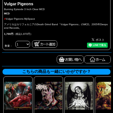
Vulgar Pigeons
Burning Episode 3 Inch Clear MCD
MCD
●
Vulgar Pigeons MySpace
アメリカはカリフォルニアのDeath Grind Band「Vulgar Pigeons」のMCD。2005年Deeps
end Records。
1,700円
（税込1,870円）
数量：
こちらの商品も一緒にいかがですか？