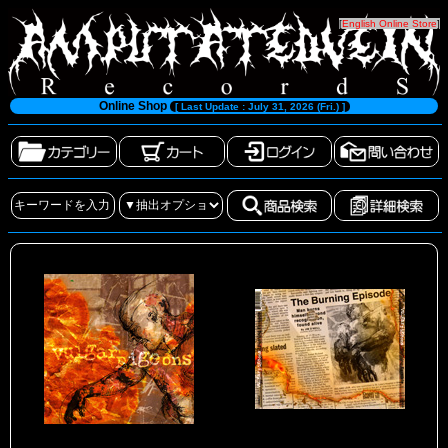
[
English Online Store
]
Online Shop
[ Last Update : July 31, 2026 (Fri.) ]