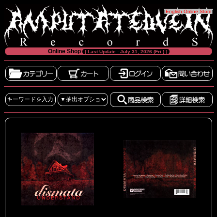
[
English Online Store
]
Online Shop
[ Last Update : July 31, 2026 (Fri.) ]