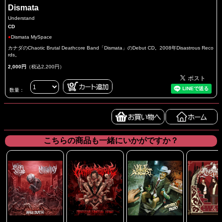
Dismata
Understand
CD
●
Dismata MySpace
カナダのChaotic Brutal Deathcore Band「Dismata」のDebut CD。2008年Disastrous Reco
rds。
2,000円
（税込2,200円）
数量：
こちらの商品も一緒にいかがですか？