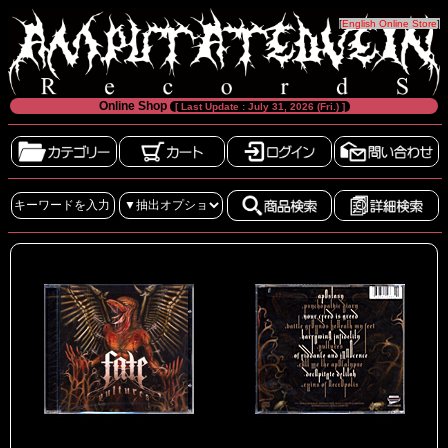
[
English Online Store
]
Online Shop
[ Last Update : July 31, 2026 (Fri.) ]