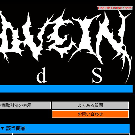
[
English Online Store
]
▼ 該当商品