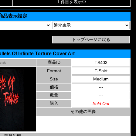
1 件目を表示中
商品表示設定
lels Of Infinite Torture Cover Art
商品ID
ack
TS403
Format
T-Shirt
Size
Medium
価格
---
数量
---
購入
Sold Out
その他の画像