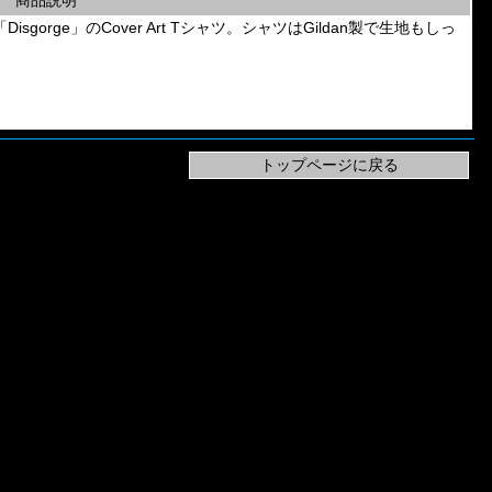
商品説明
d「Disgorge」のCover Art Tシャツ。シャツはGildan製で生地もしっ