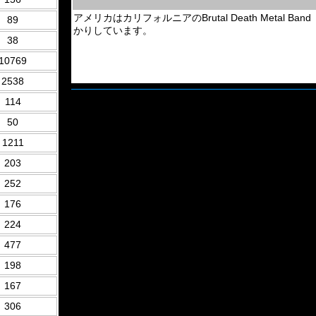
アメリカはカリフォルニアのBrutal Death Metal Ban
89
かりしています。
38
10769
2538
114
50
1211
203
252
176
224
477
198
167
306