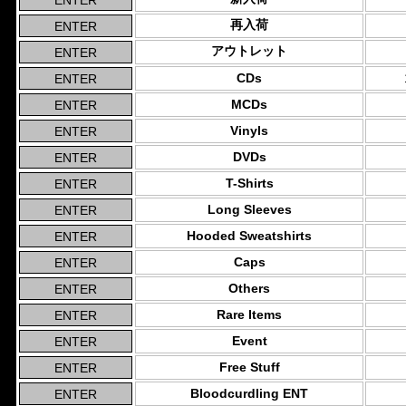
再入荷
アウトレット
CDs
MCDs
Vinyls
DVDs
T-Shirts
Long Sleeves
Hooded Sweatshirts
Caps
Others
Rare Items
Event
Free Stuff
Bloodcurdling ENT