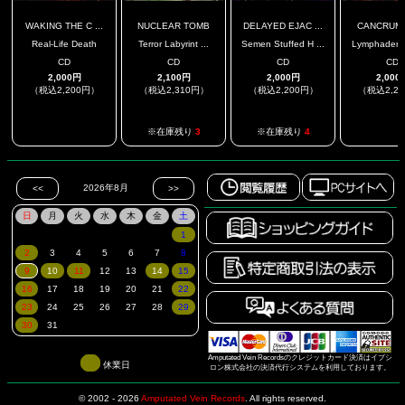
WAKING THE C ...
NUCLEAR TOMB
DELAYED EJAC ...
CANCRUM 
Real-Life Death
Terror Labyrint ...
Semen Stuffed H ...
Lymphadeniti
CD
CD
CD
CD
2,000円
2,100円
2,000円
2,000
（税込2,200円）
（税込2,310円）
（税込2,200円）
（税込2,2
.
.
※在庫残り
3
※在庫残り
4
Amputated Vein Recordsのクレジットカード決済はイプシ
休業日
ロン株式会社の決済代行システムを利用しております。
© 2002 - 2026
Amputated Vein Records
.
All rights reserved.