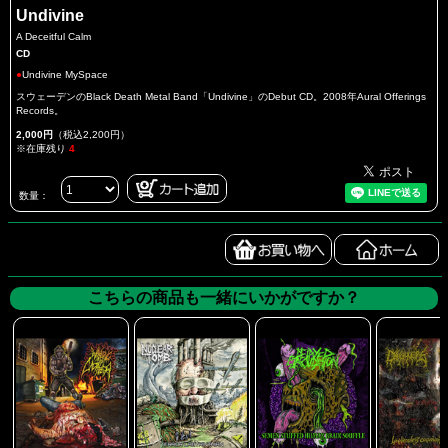
Undivine
A Deceitful Calm
CD
●
Undivine MySpace
スウェーデンのBlack Death Metal Band「Undivine」のDebut CD。2008年Aural Offerings
Records。
2,000円
（税込2,200円）
※在庫残り
4
数量：
こちらの商品も一緒にいかがですか？