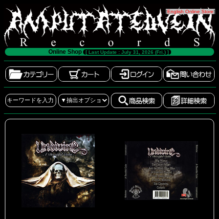
[
English Online Store
]
Online Shop
[ Last Update : July 31, 2026 (Fri.) ]