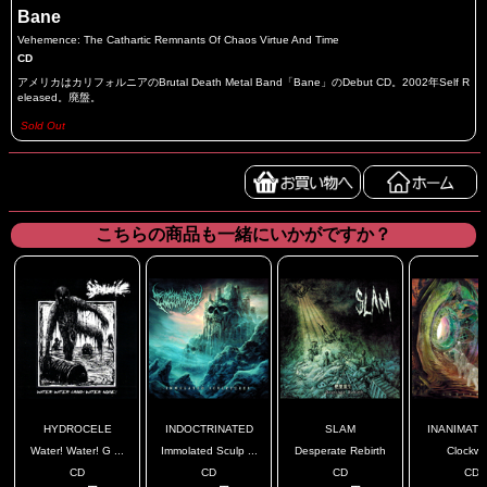
Bane
Vehemence: The Cathartic Remnants Of Chaos Virtue And Time
CD
アメリカはカリフォルニアのBrutal Death Metal Band「Bane」のDebut CD。2002年Self R
eleased。廃盤。
Sold Out
こちらの商品も一緒にいかがですか？
HYDROCELE
INDOCTRINATED
SLAM
INANIMATE 
Water! Water! G ...
Immolated Sculp ...
Desperate Rebirth
Clockwo
CD
CD
CD
CD