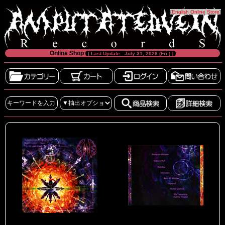
[
English Online Store
]
Online Shop
[ Last Update : July 31, 2026 (Fri.) ]