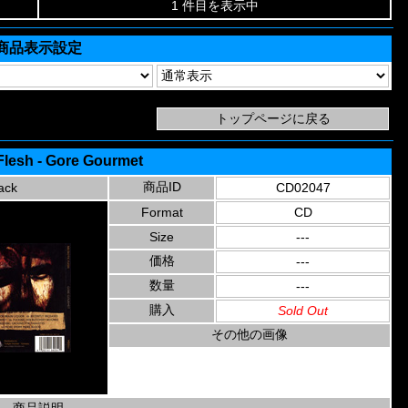
1 件目を表示中
商品表示設定
Flesh - Gore Gourmet
商品ID
ack
CD02047
Format
CD
Size
---
価格
---
数量
---
購入
Sold Out
その他の画像