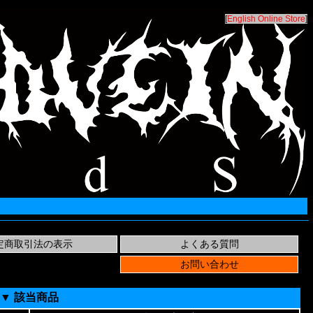
[
English Online Store
]
▼ 該当商品