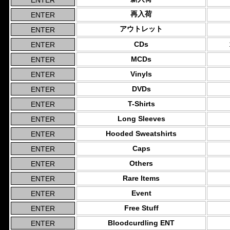
再入荷
アウトレット
CDs
MCDs
Vinyls
DVDs
T-Shirts
Long Sleeves
Hooded Sweatshirts
Caps
Others
Rare Items
Event
Free Stuff
Bloodcurdling ENT