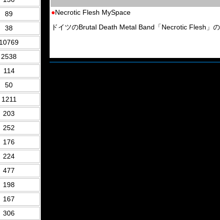
●
Necrotic Flesh MySpace
89
ドイツのBrutal Death Metal Band「Necrotic Flesh
38
10769
2538
114
50
1211
203
252
176
224
477
198
167
306