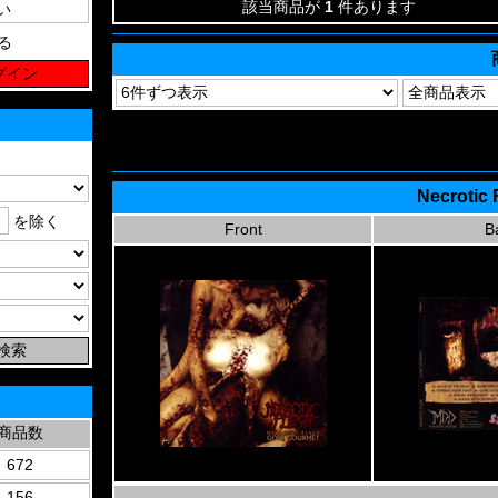
該当商品が
1
件あります
る
Necrotic 
を除く
Front
B
商品数
672
156