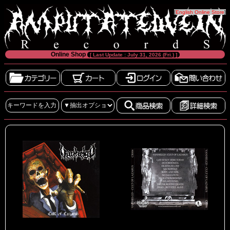
[
English Online Store
]
Online Shop
[ Last Update : July 31, 2026 (Fri.) ]