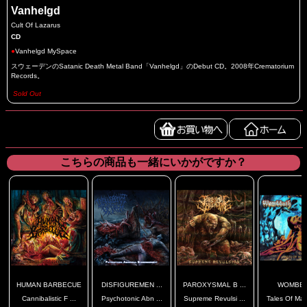
Vanhelgd
Cult Of Lazarus
CD
●
Vanhelgd MySpace
スウェーデンのSatanic Death Metal Band「Vanhelgd」のDebut CD。2008年Crematorium
Records。
Sold Out
こちらの商品も一緒にいかがですか？
HUMAN BARBECUE
DISFIGUREMEN ...
PAROXYSMAL B ...
WOMBB
Cannibalistic F ...
Psychotonic Abn ...
Supreme Revulsi ...
Tales Of Mad